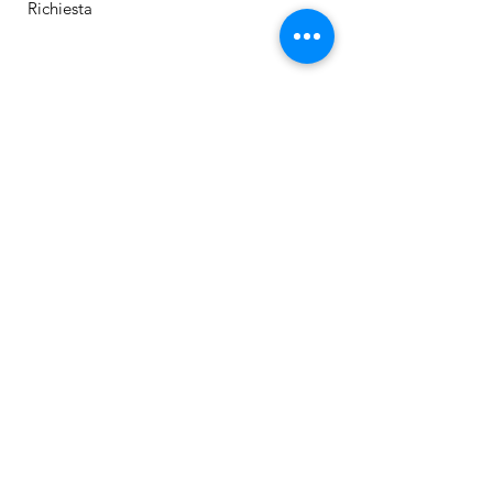
Dove hai trovato il contatto?
Invia
Dott.ssa Elisa Matronola
339.5661850
elisa.matronola@hotmail.it